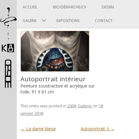
Panneau de gestion des cookies
Skip to content
ACCUEIL
BIO/DÉMARCHE/CV
DESSIN
GALERIE
EXPOSITIONS
CONTACT
Pascal Picard
Autoportrait intérieur
Peinture soustractive et acrylique sur
toile, 91 X 61 cm
Artiste et designer
This entry was posted in
2009
,
Galerie
on
18
janvier 2018
.
Post navigation
←
La dame bleue
Autoportrait II
→