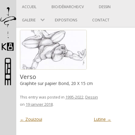
Panneau de gestion des cookies
Skip to content
ACCUEIL
BIO/DÉMARCHE/CV
DESSIN
GALERIE
EXPOSITIONS
CONTACT
Pascal Picard
Verso
Graphite sur papier Bond, 20 X 15 cm
Artiste et designer
This entry was posted in
1995-2022
,
Dessin
on
19 janvier 2018
.
Post navigation
←
Zouizoui
Lutine
→