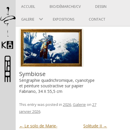
Panneau de gestion des cookies
Skip to content
ACCUEIL
BIO/DÉMARCHE/CV
DESSIN
GALERIE
EXPOSITIONS
CONTACT
Pascal Picard
Symbiose
Sérigraphie quadrichromique, cyanotype
et peinture soustractive sur papier
Fabriano, 34 X 55,5 cm
Artiste et designer
This entry was posted in
2026
,
Galerie
on
27
janvier 2026
.
Post navigation
←
Le solo de Marie-
Solitude II
→