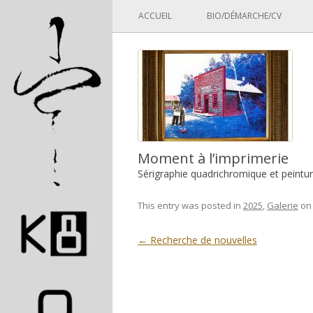
Panneau de gestion des cookies
ACCUEIL
BIO/DÉMARCHE/CV
Moment à l’imprimerie
Sérigraphie quadrichromique et peintur
This entry was posted in
2025
,
Galerie
o
Post navigation
←
Recherche de nouvelles
Pascal Picard