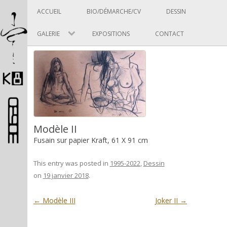
Panneau de gestion des cookies
Skip to content
ACCUEIL
BIO/DÉMARCHE/CV
DESSIN
GALERIE
EXPOSITIONS
CONTACT
Pascal Picard
Modèle II
Fusain sur papier Kraft, 61 X 91 cm
Artiste et designer
This entry was posted in
1995-2022
,
Dessin
on
19 janvier 2018
.
Post navigation
←
Modèle III
Joker II
→