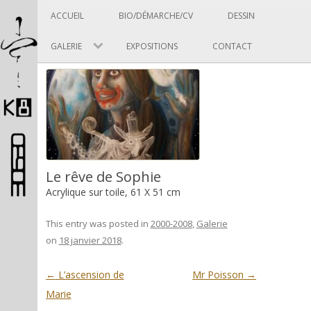
Panneau de gestion des cookies
Skip to content
ACCUEIL
BIO/DÉMARCHE/CV
DESSIN
GALERIE
EXPOSITIONS
CONTACT
Pascal Picard
Le rêve de Sophie
Acrylique sur toile, 61 X 51 cm
Artiste et designer
This entry was posted in
2000-2008
,
Galerie
on
18 janvier 2018
.
Post navigation
←
L’ascension de
Mr Poisson
→
Marie