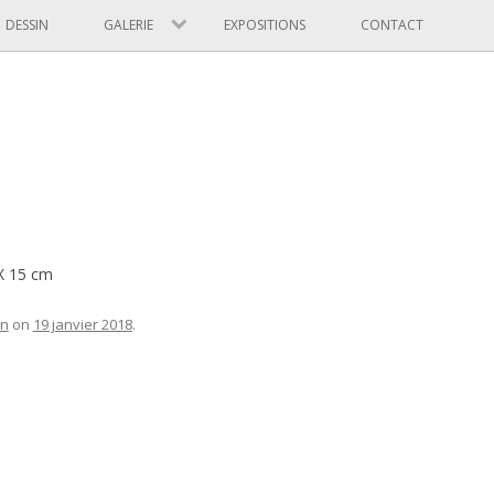
Skip to content
DESSIN
GALERIE
EXPOSITIONS
CONTACT
 X 15 cm
in
on
19 janvier 2018
.