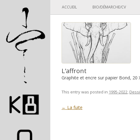
Panneau de gestion des cookies
ACCUEIL
BIO/DÉMARCHE/CV
L’affront
Graphite et encre sur papier Bond, 20
This entry was posted in
1995-2022
,
Dess
Post navigation
←
La fuite
Pascal Picard