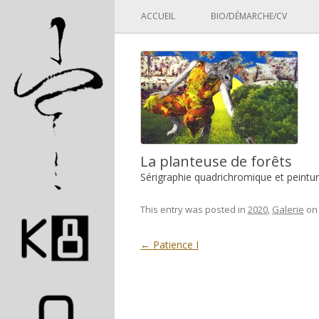
Panneau de gestion des cookies
ACCUEIL
BIO/DÉMARCHE/CV
La planteuse de forêts
Sérigraphie quadrichromique et peintur
This entry was posted in
2020
,
Galerie
o
Post navigation
←
Patience I
Pascal Picard