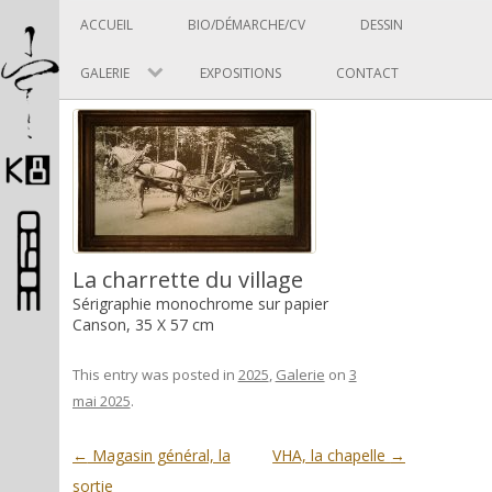
Panneau de gestion des cookies
Skip to content
ACCUEIL
BIO/DÉMARCHE/CV
DESSIN
GALERIE
EXPOSITIONS
CONTACT
Pascal Picard
La charrette du village
Sérigraphie monochrome sur papier
Canson, 35 X 57 cm
Artiste et designer
This entry was posted in
2025
,
Galerie
on
3
mai 2025
.
Post navigation
←
Magasin général, la
VHA, la chapelle
→
sortie