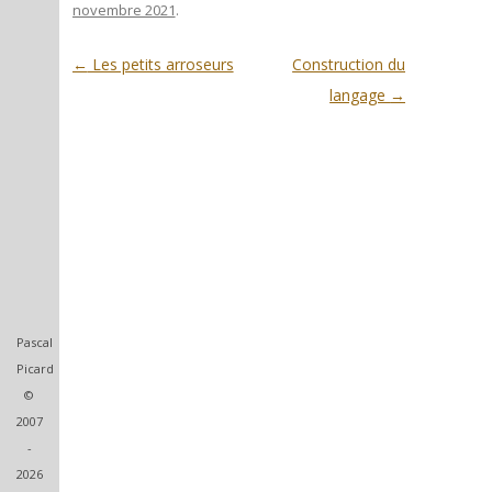
novembre 2021
.
Post navigation
←
Les petits arroseurs
Construction du
langage
→
Pascal
Picard
©
2007
-
2026