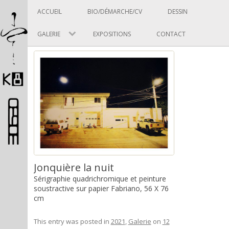
Panneau de gestion des cookies
Skip to content
ACCUEIL
BIO/DÉMARCHE/CV
DESSIN
GALERIE
EXPOSITIONS
CONTACT
Pascal Picard
Artiste et designer
Jonquière la nuit
Sérigraphie quadrichromique et peinture
soustractive sur papier Fabriano, 56 X 76
cm
This entry was posted in
2021
,
Galerie
on
12