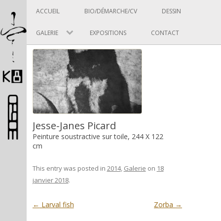
Panneau de gestion des cookies
Skip to content
ACCUEIL
BIO/DÉMARCHE/CV
DESSIN
GALERIE
EXPOSITIONS
CONTACT
Pascal Picard
Jesse-Janes Picard
Peinture soustractive sur toile, 244 X 122
cm
Artiste et designer
This entry was posted in
2014
,
Galerie
on
18
janvier 2018
.
Post navigation
←
Larval fish
Zorba
→