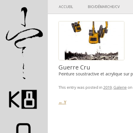
Panneau de gestion des cookies
ACCUEIL
BIO/DÉMARCHE/CV
Guerre Cru
Peinture soustractive et acrylique sur 
This entry was posted in
2019
,
Galerie
o
Post navigation
←
Y
Pascal Picard