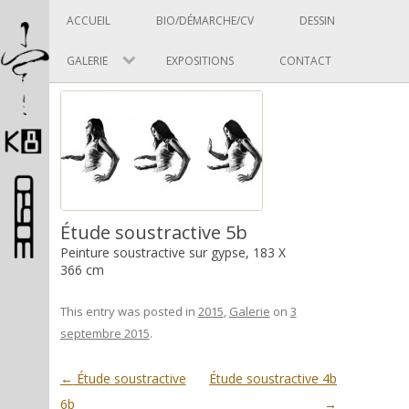
Panneau de gestion des cookies
Skip to content
ACCUEIL
BIO/DÉMARCHE/CV
DESSIN
GALERIE
EXPOSITIONS
CONTACT
Pascal Picard
Étude soustractive 5b
Peinture soustractive sur gypse, 183 X
366 cm
Artiste et designer
This entry was posted in
2015
,
Galerie
on
3
septembre 2015
.
Post navigation
←
Étude soustractive
Étude soustractive 4b
6b
→