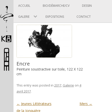
Panneau de gestion des cookies
Skip to content
ACCUEIL
BIO/DÉMARCHE/CV
DESSIN
GALERIE
EXPOSITIONS
CONTACT
Pascal Picard
Encre
Peinture soustractive sur toile, 122 X 122
cm
Artiste et designer
This entry was posted in
2017
,
Galerie
on
4
avril 2017
.
Post navigation
←
Jeunes Littérateurs
Mers
→
de la Jonquière