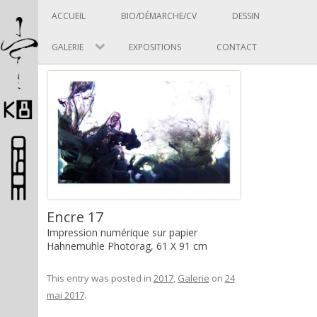
Panneau de gestion des cookies
Skip to content
ACCUEIL
BIO/DÉMARCHE/CV
DESSIN
GALERIE
EXPOSITIONS
CONTACT
Pascal Picard
Encre 17
Artiste et designer
Impression numérique sur papier
Hahnemuhle Photorag, 61 X 91 cm
This entry was posted in
2017
,
Galerie
on
24
mai 2017
.