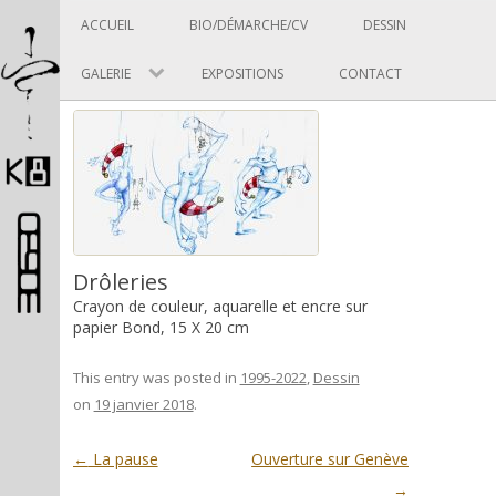
Panneau de gestion des cookies
Skip to content
ACCUEIL
BIO/DÉMARCHE/CV
DESSIN
GALERIE
EXPOSITIONS
CONTACT
Pascal Picard
Drôleries
Crayon de couleur, aquarelle et encre sur
papier Bond, 15 X 20 cm
Artiste et designer
This entry was posted in
1995-2022
,
Dessin
on
19 janvier 2018
.
Post navigation
←
La pause
Ouverture sur Genève
→