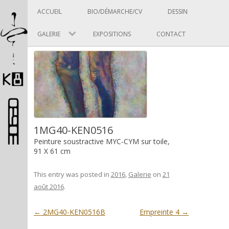
Panneau de gestion des cookies
Skip to content
ACCUEIL
BIO/DÉMARCHE/CV
DESSIN
GALERIE
EXPOSITIONS
CONTACT
Pascal Picard
1MG40-KEN0516
Peinture soustractive MYC-CYM sur toile,
91 X 61 cm
Artiste et designer
This entry was posted in
2016
,
Galerie
on
21
août 2016
.
Post navigation
←
2MG40-KEN0516B
Empreinte 4
→